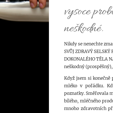
vysoce prob
neškodné.
Nikdy se nenechte zma
SVŮJ ZDRAVÝ SELSKÝ
DOKONALÉHO TĚLA NA 
neškodný (prospěšný),
Když jsem si konečně p
mléko v pořádku. Kd
poznatky. Směřovala má
bílého, mléčného prod
mnoho zdravotních př