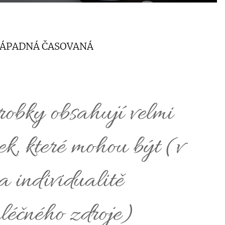
ENÁPADNÁ ČASOVANÁ
obky obsahují velmi
k, které mohou být (v
na individualitě
mléčného zdroje)