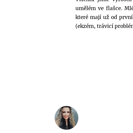
umělém ve flašce. Mlé
které mají už od prvn
(ekzém, trávicí problé