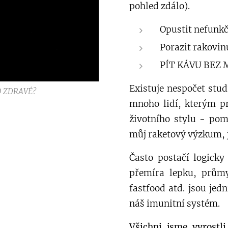
pohled zdálo).
Opustit nefunkčn
Porazit rakovinu
PÍT KÁVU BEZ 
Existuje nespočet stu
O ZDRAVÉ?
mnoho lidí, kterým pr
životního stylu - pom
můj raketový výzkum, 
Často postačí logicky 
přemíra lepku, průmy
fastfood atd. jsou je
náš imunitní systém.
Všichni jsme vyrostl