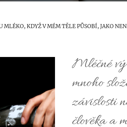
TU MLÉKO, KDYŽ V MÉM TĚLE PŮSOBÍ, JAKO N
Mléčné výr
mnoho slože
závislosti 
člověka a 