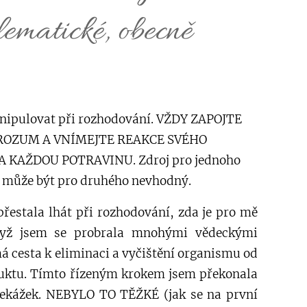
lematické, obecně
nipulovat při rozhodování. VŽDY ZAPOJTE
 ROZUM A VNÍMEJTE REAKCE SVÉHO
KAŽDOU POTRAVINU. Zdroj pro jednoho
 může být pro druhého nevhodný.
řestala lhát při rozhodování, zda je pro mě
yž jsem se probrala mnohými vědeckými
 cesta k eliminaci a vyčištění organismu od
uktu. Tímto řízeným krokem jsem překonala
ekážek. NEBYLO TO TĚŽKÉ (jak se na první