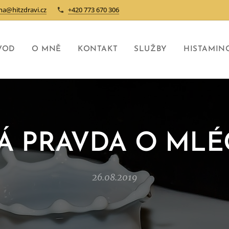
na@hitzdravi.cz
+420 773 670 306
VOD
O MNĚ
KONTAKT
SLUŽBY
HISTAMIN
Á PRAVDA O MLÉ
26.08.2019