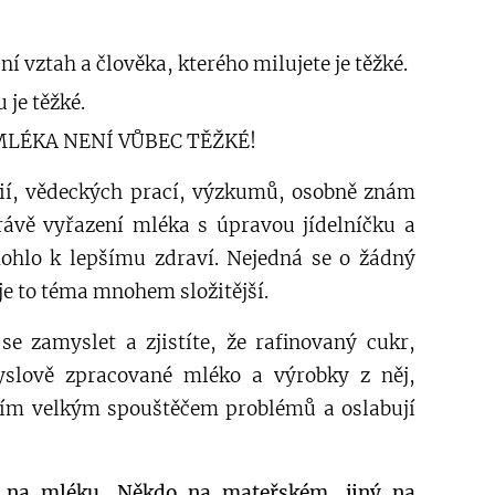
í vztah a člověka, kterého milujete je těžké.
 je těžké.
MLÉKA NENÍ VŮBEC TĚŽKÉ!
dií, vědeckých prací, výzkumů, osobně znám
ávě vyřazení mléka s úpravou jídelníčku a
ohlo k lepšímu zdraví. Nejedná se o žádný
je to téma mnohem složitější.
se zamyslet a zjistíte, že rafinovaný cukr,
slově zpracované mléko a výrobky z něj,
dním velkým spouštěčem problémů a oslabují
i na mléku. Někdo na mateřském, jiný na