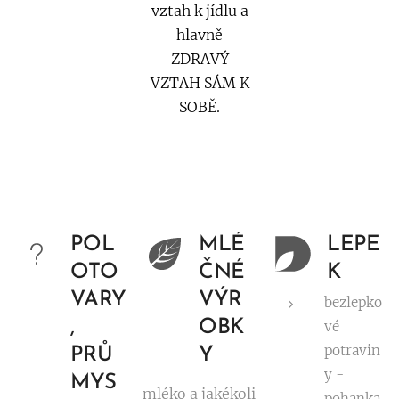
vztah k jídlu a
hlavně
ZDRAVÝ
VZTAH SÁM K
SOBĚ.
POL
MLÉ
LEPE
OTO
ČNÉ
K
VARY
VÝR
bezlepko
,
OBK
vé
potravin
PRŮ
Y
y -
MYS
mléko a jakékoli
pohanka