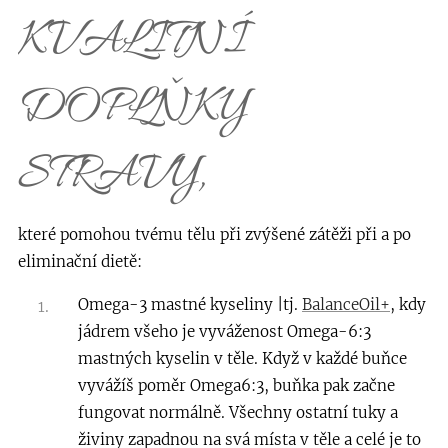
KVALITNÍ
DOPLŇKY
STRAVY,
které pomohou tvému tělu při zvýšené zátěži při a po
eliminační dietě:
Omega-3 mastné kyseliny |tj.
BalanceOil+
, kdy
jádrem všeho je vyváženost Omega-6:3
mastných kyselin v t
ěle. Když v každé buňce
vyvážíš poměr Omega6:3, buňka pak začne
fungovat normálně. Všechny ostatní tuky a
živiny zapadnou na svá místa v těle a celé je to