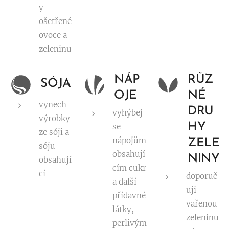
y
ošetřené
ovoce a
zeleninu
NÁP
RŮZ
SÓJA
OJE
NÉ
vynech
DRU
vyhýbej
výrobky
HY
se
ze sóji a
nápojům
ZELE
sóju
obsahují
NINY
obsahují
cím cukr
cí
doporuč
a další
uji
přídavné
vařenou
látky,
zeleninu
perlivým