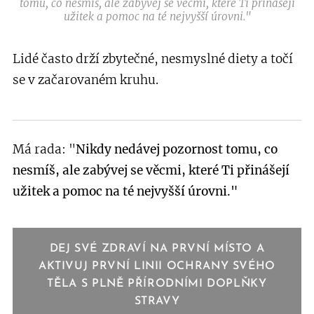
tomu, co nesmíš, ale zabývej se věcmi, které Ti přinášejí
užitek a pomoc na té nejvyšší úrovni."
Lidé často drží zbytečné, nesmyslné diety a točí
se v začarovaném kruhu.
Má rada: "
Nikdy nedávej pozornost tomu, co
nesmíš
, ale zabývej se věcmi, které Ti přinášejí
užitek a pomoc na té nejvyšší úrovni."
DEJ SVÉ ZDRAVÍ NA PRVNÍ MÍSTO A
AKTIVUJ PRVNÍ LINII OCHRANY SVÉHO
TĚLA S PLNĚ PŘÍRODNÍMI DOPLŇKY
STRAVY