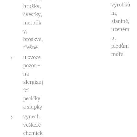
výrobků
hrušky,
m,
švestky,
slanině,
meruňk
uzeném
y,
u,
broskve,
plodům
třešně
moře
u ovoce
pozor -
na
alergizuj
ící
pecičky
a slupky
vynech
veškeré
chemick