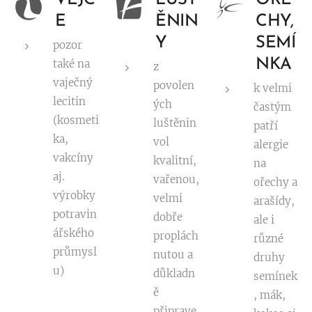
VEJC
LUŠT
OŘE
E
ĚNIN
CHY,
Y
SEMÍ
pozor
NKA
také na
z
vaječný
povolen
k velmi
lecitin
ých
častým
(kosmeti
luštěnin
patří
ka,
vol
alergie
vakcíny
kvalitní,
na
aj.
vařenou,
ořechy a
výrobky
velmi
arašídy,
potravin
dobře
ale i
ářského
proplách
různé
průmysl
nutou a
druhy
u)
důkladn
semínek
ě
, mák,
připrave