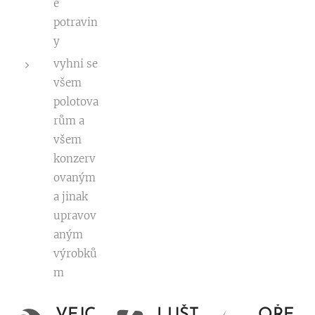
é
potravin
y
vyhni se
všem
polotova
rům a
všem
konzerv
ovaným
a jinak
upravov
aným
výrobků
m