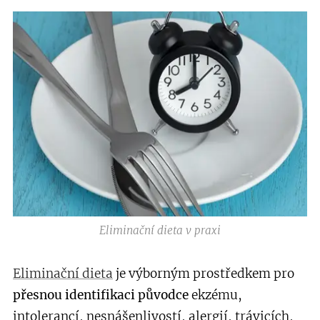
Eliminační dieta v praxi
Eliminační dieta
je výborným prostředkem pro
přesnou identifikaci
původce
ekzému,
intolerancí, nesnášenlivostí, alergií, trávicích,