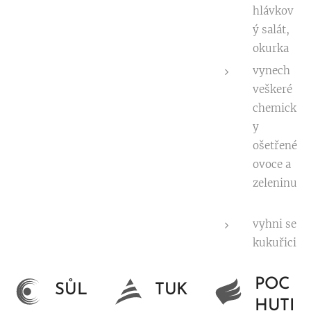
hlávkov
ý salát,
okurka
vynech
veškeré
chemick
y
ošetřené
ovoce a
zeleninu
vyhni se
kukuřici
POC
SŮL
TUK
HUTI