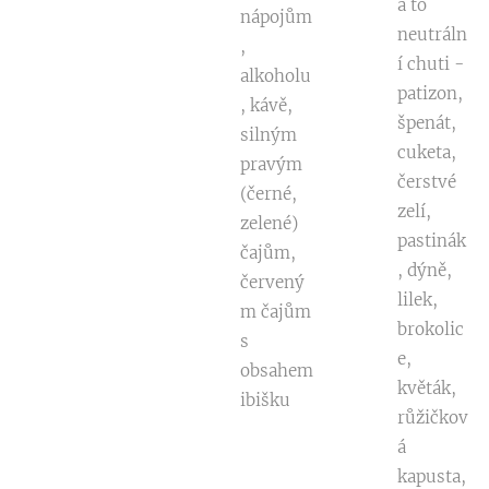
a to
nápojům
neutráln
,
í chuti -
alkoholu
patizon,
, kávě,
špenát,
silným
cuketa,
pravým
čerstvé
(černé,
zelí,
zelené)
pastinák
čajům,
, dýně,
červený
lilek,
m čajům
brokolic
s
e,
obsahem
květák,
ibišku
růžičkov
á
kapusta,