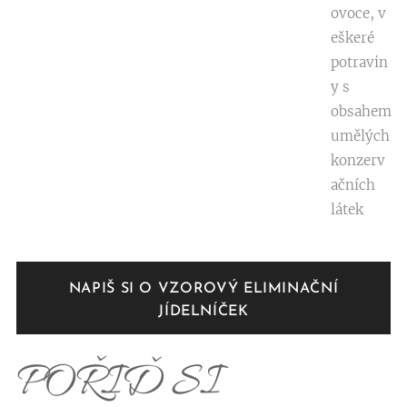
ovoce, v
eškeré
potravin
y s
obsahem
umělých
konzerv
ačních
látek
NAPIŠ SI O VZOROVÝ ELIMINAČNÍ
JÍDELNÍČEK
POŘIĎ SI