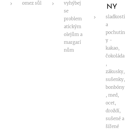
omez sůl
vyhýbej
NY
se
sladkosti
problem
a
atickým
pochutin
olejům a
y -
margarí
kakao,
nům
čokoláda
,
zákusky,
sušenky,
bonbóny
, med,
ocet,
droždí,
sušené a
šířené