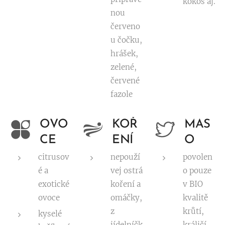
kokos aj.
nou
červeno
u čočku,
hrášek,
zelené,
červené
fazole
OVO
KOŘ
MAS
CE
ENÍ
O
citrusov
nepouží
povolen
é a
vej ostrá
o pouze
exotické
koření a
v BIO
ovoce
omáčky,
kvalitě
z
krůtí,
kyselé
jídelníčk
králičí,