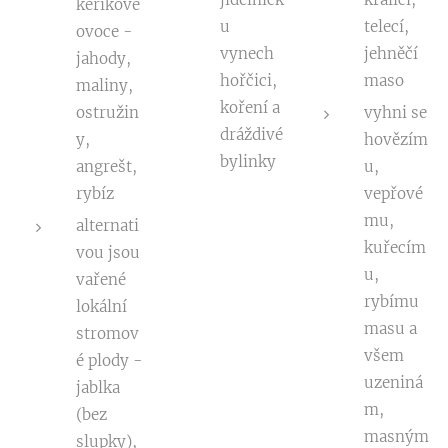
keříkové
u
telecí,
ovoce -
vynech
jehněčí
jahody,
hořčici,
maso
maliny,
koření a
ostružin
vyhni se
dráždivé
y,
hovězím
bylinky
angrešt,
u,
rybíz
vepřové
mu,
alternati
kuřecím
vou jsou
u,
vařené
rybímu
lokální
masu a
stromov
všem
é plody -
uzeniná
jablka
m,
(bez
masným
slupky),