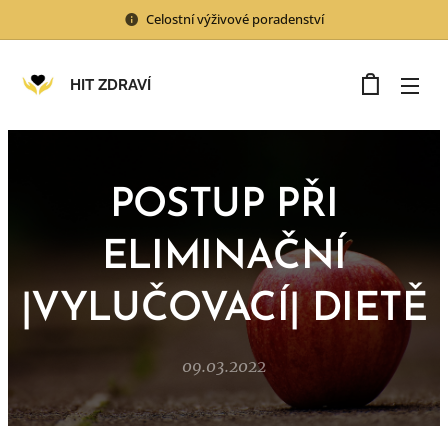
Celostní výživové poradenství
HIT ZDRAVÍ
POSTUP PŘI
ELIMINAČNÍ
|VYLUČOVACÍ| DIETĚ
09.03.2022