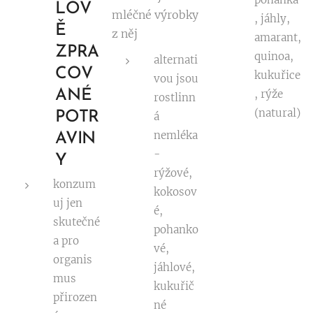
LOV
mléčné výrobky
, jáhly,
Ě
z něj
amarant,
ZPRA
quinoa,
alternati
COV
kukuřice
vou jsou
ANÉ
, rýže
rostlinn
(natural)
POTR
á
nemléka
AVIN
-
Y
rýžové,
konzum
kokosov
uj jen
é,
skutečné
pohanko
a pro
vé,
organis
jáhlové,
mus
kukuřič
přirozen
né