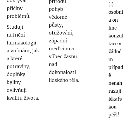
odkrývat
přírodu,
(!)
příčiny
pohyb,
osobní
problémů.
vědomé
a on-
půsty,
Studuji
line
otužování,
nutriční
konzul
západní
farmakologii
tace v
medicínu a
a vnímám, jak
žádné
vůbec žasnu
a které
m
nad
potraviny,
případ
dokonalostí
doplňky,
ě
lidského těla.
byliny
nenah
ovlivňují
razují
kvalitu života.
lékařs
kou
péči!