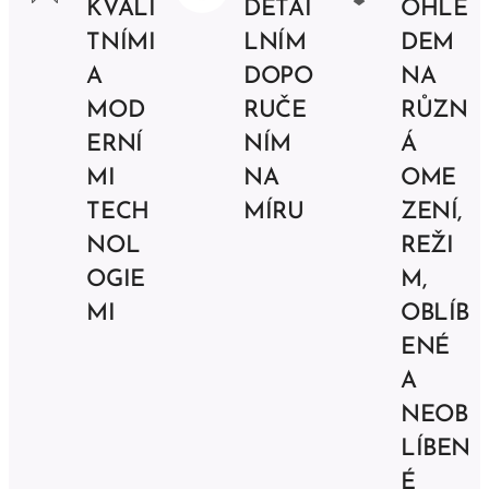
KVALI
DETAI
OHLE
TNÍMI
LNÍM
DEM
A
DOPO
NA
MOD
RUČE
RŮZN
ERNÍ
NÍM
Á
MI
NA
OME
TECH
MÍRU
ZENÍ,
NOL
REŽI
OGIE
M,
MI
OBLÍB
ENÉ
A
NEOB
LÍBEN
É