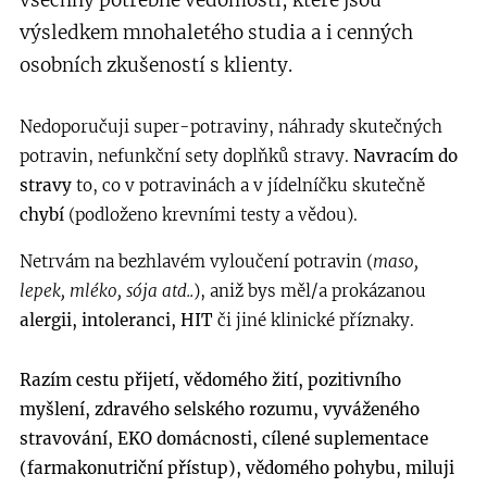
výsledkem mnohaletého studia a i cenných
osobních zkušeností s klienty.
Nedoporučuji super-potraviny, náhrady skutečných
potravin, nefunkční sety doplňků stravy.
Navracím do
stravy
to, co v potravinách a v jídelníčku skutečně
chybí
(podloženo krevními testy a vědou).
Netrvám na bezhlavém vyloučení potravin (
maso,
lepek, mléko, sója atd..
), aniž bys měl/a prokázanou
alergii, intoleranci, HIT
či jiné klinické příznaky.
Razím cestu přijetí, vědomého žití, pozitivního
myšlení, zdravého selského rozumu, vyváženého
stravování, EKO domácnosti, cílené suplementace
(farmakonutriční přístup), vědomého pohybu, miluji