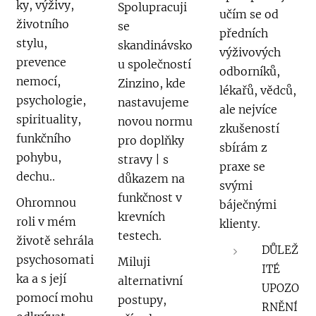
ky, výživy,
Spolupracuji
učím se od
životního
se
předních
stylu,
skandinávsko
výživových
prevence
u společností
odborníků,
nemocí,
Zinzino, kde
lékařů, vědců,
psychologie,
nastavujeme
ale nejvíce
spirituality,
novou normu
zkušeností
funkčního
pro doplňky
sbírám z
pohybu,
stravy | s
praxe se
dechu..
důkazem na
svými
funkčnost v
Ohromnou
báječnými
krevních
roli v mém
klienty.
testech.
životě sehrála
DŮLEŽ
psychosomati
Miluji
ITÉ
ka a s její
alternativní
UPOZO
pomocí mohu
postupy,
RNĚNÍ