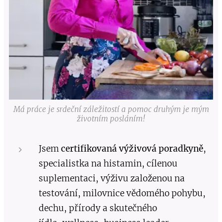
Má práce je srdeční záležitostí a pomoc druhým je mým
životním posláním!
Jsem
certifikovaná
výživová poradkyně
,
specialistka na histamin, cílenou
suplementaci, výživu založenou na
testování, milovnice vědomého pohybu,
dechu, přírody a skutečného