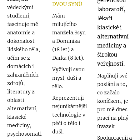
genetickou
DVOU SYNŮ
vědeckými
laboratoří,
studiemi,
Mám
lékaři
fascinuje mě
milujícího
klasické i
anatomie a
manžela.Ssyn
alternativní
dokonalost
a Dominika
medicíny a
lidského těla,
(18 let) a
širokou
učím se z
Darka (8 let).
veřejností.
domácích i
Vyživuji svou
zahraničních
Naplňuji své
mysl, duši a
zdrojů,
poslání a to,
tělo.
literatury z
co začalo
Reprezentuji
oblasti
koníčkem, je
nejunikátnější
alternativní,
pro mě dnes
technologie v
klasické
prací na plný
péči o tělo i
medicíny,
úvazek.
duši.
psychosomati
Spolupracuji a