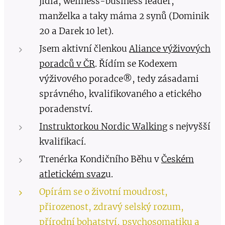
jídla, wellness-business leader,
manželka a taky máma 2 synů (Dominik
20 a Darek 10 let).
Jsem aktivní členkou
Aliance výživových
poradců v ČR
. Řídím se Kodexem
výživového poradce®, tedy zásadami
správného, kvalifikovaného a etického
poradenství.
Instruktorkou Nordic Walking
s nejvyšší
kvalifikací.
Trenérka Kondičního Běhu v
Českém
atletickém svaz
u.
Opírám se o životní moudrost,
přirozenost, zdravý selský rozum,
přírodní bohatství, psychosomatiku a