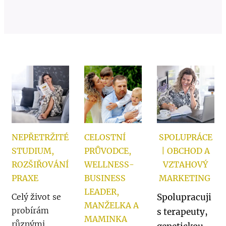
NEPŘETRŽITÉ
CELOSTNÍ
SPOLUPRÁC
E
STUDIUM,
PRŮVODCE,
| OBCHOD A
ROZŠIŘOVÁNÍ
WELLNESS-
VZTAHOVÝ
PRAXE
BUSINESS
MARKETING
LEADER
,
Celý život se
Spolupracuji
MANŽELKA A
probírám
s terapeuty,
MAMINKA
různými