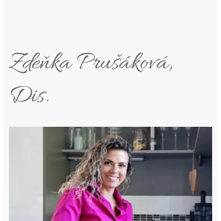
Zdeňka Prušáková,
Dis.