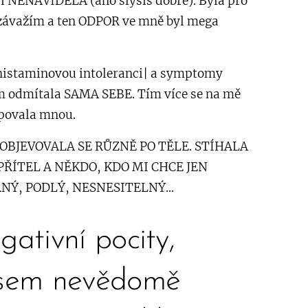
 i NENÁVIDĚLA (ano slyšíš dobře). Byla pro
ávažím a ten ODPOR ve mně byl mega
histaminovou intoleranci| a symptomy
em odmítala SAMA SEBE. Tím více se na mě
upovala mnou.
 OBJEVOVALA SE RŮZNĚ PO TĚLE. STÍHALA
ŘÍTEL A NĚKDO, KDO MI CHCE JEN
ŘNÝ, PODLÝ, NESNESITELNÝ...
gativní pocity,
jsem nevědomě