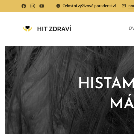
Celostní výživové poradenství
no
HIT ZDRAVÍ
Ú
HISTA
MÁ