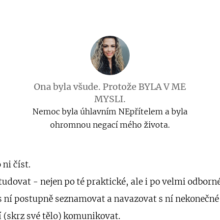
Ona byla všude. Protože BYLA V MÉ
MYSLI.
Nemoc byla úhlavním NEpřítelem a byla
ohromnou negací mého života.
 ni číst.
tudovat - nejen po té praktické, ale i po velmi odborn
s ní postupně seznamovat a navazovat s ní nekonečné 
í (skrz své tělo) komunikovat.