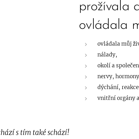
prožívala 
ovládala 
ovládala můj živ
nálady,
okolí a společe
nervy, hormony
dýchání, reakce
vnitřní orgány a
hází s tím také schází!