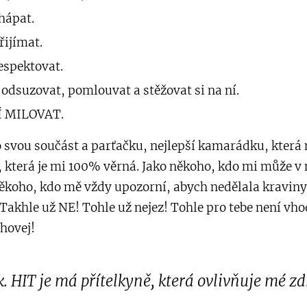
chápat.
řijímat.
respektovat.
i odsuzovat, pomlouvat a stěžovat si na ní.
Í MILOVAT.
ko svou součást a parťačku, nejlepší kamarádku, kter
, která je mi 100% věrná. Jako někoho, kdo mi může v
Někoho, kdo mě vždy upozorní, abych nedělala kravin
 Takhle už NE! Tohle už nejez! Tohle pro tebe není vh
hovej!
. HIT je má přítelkyně, která ovlivňuje mé zd