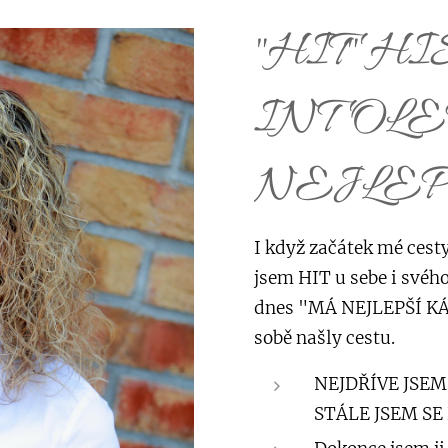
"HIT" 
INTOL
NEJLE
I když začátek mé cesty
jsem HIT u sebe i svéh
dnes "MÁ NEJLEPŠÍ KÁM
sobě našly cestu.
NEJDŘÍVE JSEM
STÁLE JSEM SE