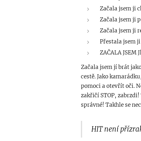
Začala jsem ji 
Začala jsem ji p
Začala jsem ji 
Přestala jsem j
ZAČALA JSEM J
Začala jsem jí brát ja
cestě. Jako kamarádku
pomoci a otevřít oči. 
zakřičí STOP, zabrzdi!
správné! Takhle se nec
HIT není přízrak