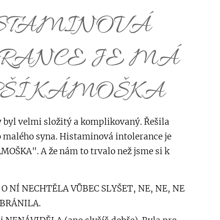
HISTAMINOVÁ
ERANCE JE MÁ
PŠÍ KÁMOŠKA
 byl velmi složitý a komplikovaný. Řešila
o malého syna. Histaminová intolerance je
OŠKA". A že nám to trvalo než jsme si k
 O NÍ NECHTĚLA VŮBEC SLYŠET, NE, NE, NE
 BRÁNILA.