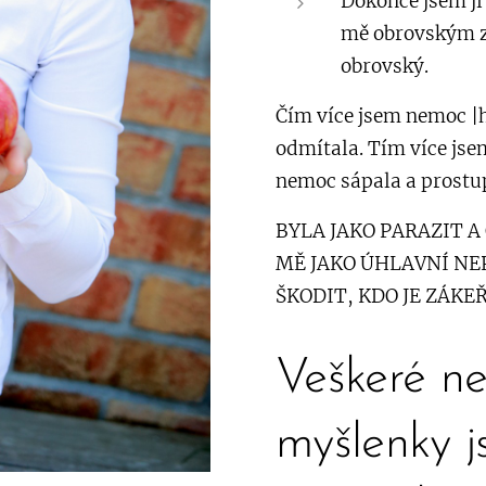
Dokonce jsem ji
mě obrovským z
obrovský.
Čím více jsem nemoc |
odmítala. Tím více js
nemoc sápala a prost
BYLA JAKO PARAZIT A
MĚ JAKO ÚHLAVNÍ NEP
ŠKODIT, KDO JE ZÁKE
Veškeré ne
myšlenky 