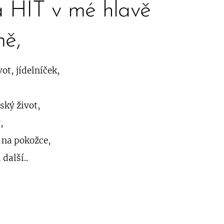
a HIT v mé hlavě
mě,
ot, jídelníček,
nský život,
,
 na pokožce,
 další..