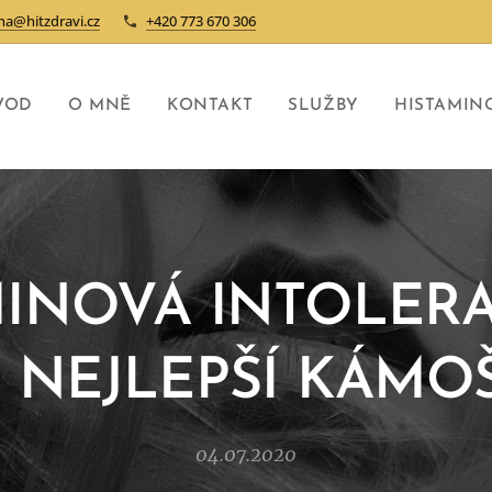
na@hitzdravi.cz
+420 773 670 306
VOD
O MNĚ
KONTAKT
SLUŽBY
HISTAMIN
MINOVÁ INTOLERA
 NEJLEPŠÍ KÁMO
04.07.2020