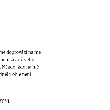
á mě doprovází na mé
 mém životě velmi
y. Někdo, kdo na mě
odné! Tohle není
raví.