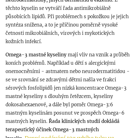
těchto kyselin se vytváří řada antimikrobiálně
působících lipidů. Při problémech s pokožkou je jejich
syntéza snížena, a to je příčinou poměrně vysoké
četnosti mikrobiálních, virových i mykotických
kožních infekcí.
Omega-3 mastné kyseliny
mají vliv na vznik a průběh
koních problémů. Například u dětí s alergickými
onemocněními - astmatem nebo neurodermatitidou -
se ve srovnání se zdravými dětmi našla ve frakci
sérových fosfolipidů jen nízká koncentrace Omega-3
mastné kyseliny s dlouhým řetězcem, kyseliny
dokosahexaenové, a dále byl poměr Omega-3:6
mastným kyselinám posunut ve prospěch Omega-6
mastných kyselin.
Řada klinických studií dokládá
terapeutický účinek Omega-3 mastných