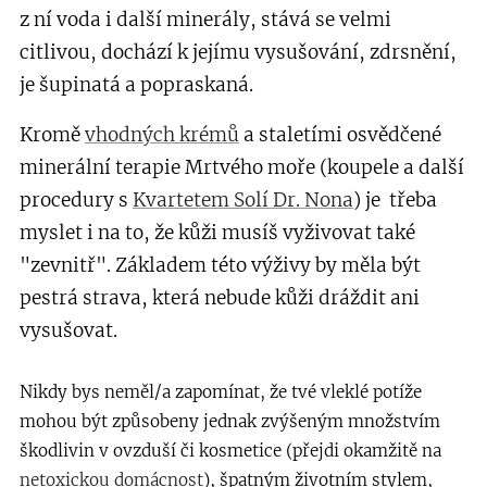
z ní voda i další minerály, stává se velmi
citlivou, dochází k jejímu vysušování, zdrsnění,
je šupinatá a popraskaná.
Kromě
vhodných krémů
a staletími osvědčené
minerální terapie Mrtvého moře (koupele a další
procedury s
Kvartetem Solí Dr. Nona
) je třeba
myslet i na to, že kůži musíš vyživovat také
"zevnitř". Základem této výživy by měla být
pestrá strava, která nebude kůži dráždit ani
vysušovat.
Nikdy bys neměl/a zapomínat, že tvé vleklé potíže
mohou být způsobeny jednak zvýšeným množstvím
škodlivin v ovzduší či kosmetice (přejdi okamžitě na
netoxickou domácnost
), špatným životním stylem,