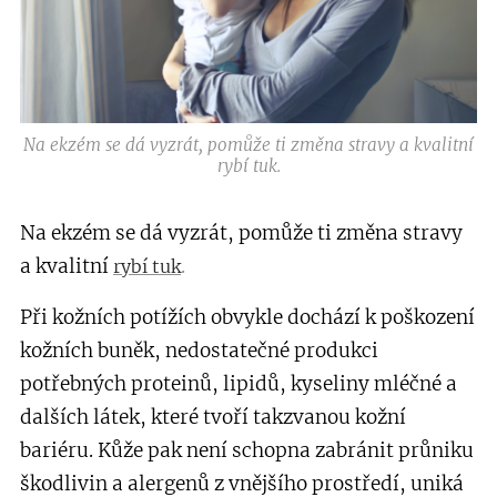
Na ekzém se dá vyzrát, pomůže ti změna stravy a kvalitní
rybí tuk.
Na ekzém se dá vyzrát, pomůže ti změna stravy
a kvalitní
.
rybí tuk
Při kožních potížích obvykle dochází k poškození
kožních buněk, nedostatečné produkci
potřebných proteinů, lipidů, kyseliny mléčné a
dalších látek, které tvoří takzvanou kožní
bariéru. Kůže pak není schopna zabránit průniku
škodlivin a alergenů z vnějšího prostředí, uniká