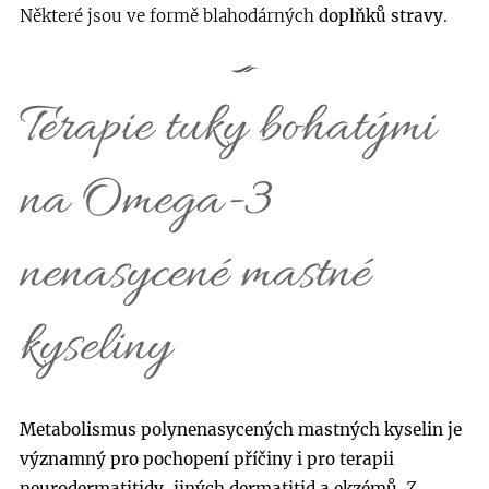
Některé jsou ve formě blahodárných
doplňků stravy
.
Terapie tuky bohatými
na Omega-3
nenasycené mastné
kyseliny
Metabolismus polynenasycených mastných kyselin je
významný pro pochopení příčiny i pro terapii
neurodermatitidy, jiných dermatitid a ekzémů.
Z