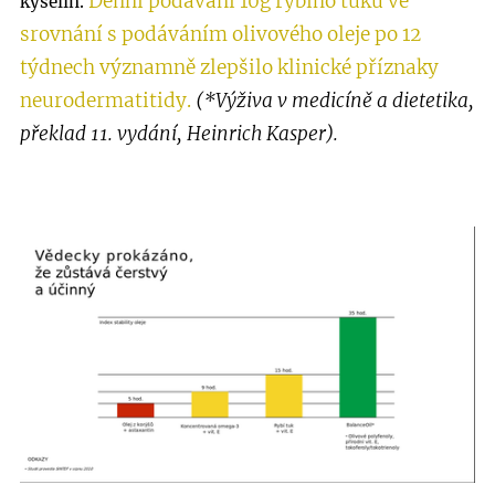
Denní podávání 10g rybího tuku ve
kyselin.
srovnání s podáváním olivového oleje po 12
týdnech významně zlepšilo klinické příznaky
neurodermatitidy.
(*Výživa v medicíně a dietetika,
překlad 11. vydání, Heinrich Kasper).