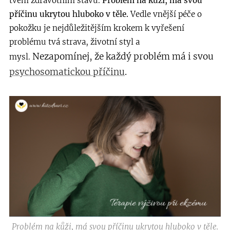
tvém zdravotním stavu.
Problém na kůži, má svou
příčinu ukrytou hluboko v těle.
Vedle vnější péče o
pokožku je nejdůležitějším krokem k vyřešení
problému tvá strava, životní styl a
Nezapomínej, že každý problém má i svou
mysl.
psychosomatickou příčinu
.
Problém na kůži, má svou příčinu ukrytou hluboko v těle.