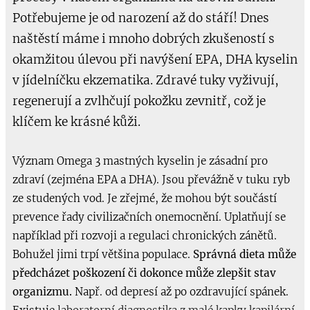
Potřebujeme je od narození až do stáří! Dnes
naštěstí máme i mnoho dobrých zkušeností s
okamžitou úlevou při navýšení EPA, DHA kyselin
v jídelníčku ekzematika. Zdravé tuky vyživují,
regenerují a zvlhčují pokožku zevnitř, což je
klíčem ke krásné kůži.
Význam Omega 3 mastných kyselin je zásadní pro
zdraví (zejména EPA a DHA). Jsou převážně v tuku ryb
ze studených vod. Je zřejmé, že mohou být součástí
prevence řady civilizačních onemocnění. Uplatňují se
například při rozvoji a regulaci chronických zánětů.
Bohužel jimi trpí většina populace.
Správná dieta může
předcházet poškození či dokonce může zlepšit stav
organizmu.
Např. od depresí až po ozdravující spánek.