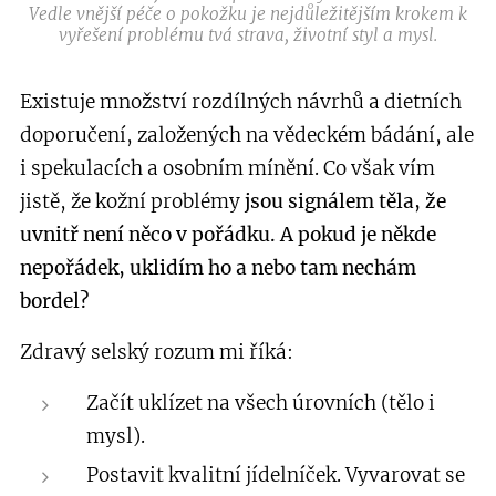
Vedle vnější péče o pokožku je nejdůležitějším krokem k
vyřešení problému tvá strava, životní styl a mysl.
Existuje množství rozdílných návrhů a dietních
doporučení, založených na vědeckém bádání, ale
i spekulacích a osobním mínění. Co však vím
jistě, že kožní problémy
jsou signálem těla, že
uvnitř není něco v pořádku. A pokud je někde
nepořádek, uklidím ho a nebo tam nechám
bordel?
Zdravý selský rozum mi říká:
Začít uklízet na všech úrovních (tělo i
mysl).
Postavit kvalitní jídelníček. Vyvarovat se