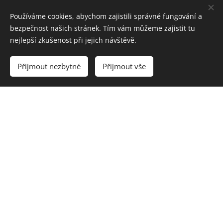
Používáme cookies, abychom zajistili správné fungování a
bezpečnost našich stránek. Tím vám můžeme zajistit tu
nejlepší zkušenost při jejich návštěvě.
Přijmout nezbytné
Přijmout vše