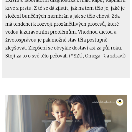
Existuje
laboratorní diagnostika z malé kapky kapilární
krve z prstu
. Z té se dá zjistit, jak na tom tělo je, jaké je
složení buněčných membrán a jak se tělo chová. Zda
má tendenci k rozvoji prozánětlivých procesů, které
vedou k zdravotním problémům. Vhodnou dietou a
životosprávou je pak možné stav těla postupně
zlepšovat. Zlepšení se obvykle dostaví asi za půl roku.
Stojí za to o své tělo pečovat. (*SZÚ,
Omega-3 a zdraví
)