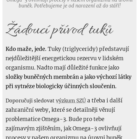
buněk. Potřebujeme je od narození až do stáří!
Žádoucí přívod tuků
Kdo maže, jede.
Tuky (triglyceridy) představují
nejdůležitější energetickou rezervu v lidském
organismu. Nadto mají důležité funkce jako
složky buněčných membrán a jako výchozí látky
při sytnéze biologicky účinných sloučenin.
a třeba i další
Doporučuji sledovat
výzkum SZÚ
zahraniční weby, které se detailněji věnují
problematice Omega-3. Bude pro tebe
zajímavým zjištěním, jak Omega-3 ovlivňují
procesy v našem organizmu na úrovni buněk.