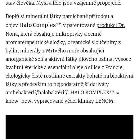
stav člověka. Mysl a tělo jsou vzájemně propojené.
Doplň si minerální látky namíchané přírodou a
Halo Complex™
objev
v patentované
produkci Dr.
Nona
, která obsahuje mikroprvky a cenné
aromaterapeutické složky, organické sloučeniny z
bylin, minerály z Mrtvého moře obsahující
anorganické soli a aktivní látky jílového bahna, vysoce
kvalitní éterické a esenciální oleje a silice z Francie,
ekologicky čisté rostlinné extrakty bohaté na bioaktivní
látky a především to nejpodstatnější deriváty
archebaktérií/halobaktérií/. HALO KOMPLEX™ =
know-how, vypracované vědci kliniky LENOM: