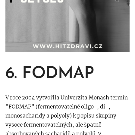
6. FODMAP
V roce 2004 vytvořila
Univerzita Monash
termín
"FODMAP" (fermentovatelné oligo-, di-,
monosacharidy a polyoly) k popisu skupiny
vysoce fermentovatelných, ale špatně
absorbovaných sacharidů a polyolů. V