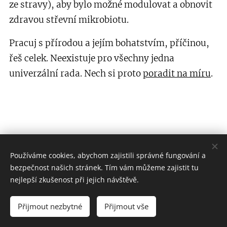
ze stravy), aby bylo možné modulovat a obnovit
zdravou střevní mikrobiotu.
Pracuj s přírodou a jejím bohatstvím, příčinou,
řeš celek. Neexistuje pro všechny jedna
univerzální rada. Nech si proto
poradit na míru
.
Používáme cookies, abychom zajistili správné fungování a
bezpečnost našich stránek. Tím vám můžeme zajistit tu
nejlepší zkušenost při jejich návštěvě.
Přijmout nezbytné
Přijmout vše