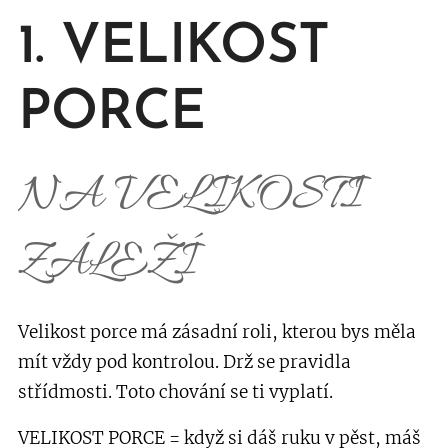
1. VELIKOST
PORCE
NA VELIKOSTI
ZÁLEŽÍ
Velikost porce má zásadní roli, kterou bys měla
mít vždy pod kontrolou. Drž se pravidla
střídmosti. Toto chování se ti vyplatí.
V
ELIKOST PORCE = když si dáš ruku v pěst, máš