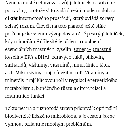
Není na místě ochuzovat svůj jídelníček o skutečné
potraviny, protože si to žádá dnešní moderní doba a
diktát internetového prostředí, který ovládá zdravý
selský rozum. Člověk na této planetě ještě stále
potřebuje ke svému vývoji dostatečně pestrý jídelníček,
kdy mimořádně důležitý je příjem a doplnění
esenciálních mastných kyselin |
Omega-3 mastné
kyseliny EPA a DHA
|, zdravých tuků, bílkovin,
sacharidů, vlákniny, vitamínů, minerálních látek
atd.. Mikroživiny hrají důležitou roli. Vitamíny a
minerály hrají klíčovou roli v regulaci energetického
metabolismu, buněčného růstu a diferenciaci a
imunitních funkcí.
Takto pestrá a různorodá strava přispívá k optimální
biodiverzitě lidského mikrobiomu a je cestou jak se
vyhnout brilantně mnohým problémům.