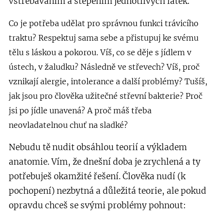
vstřebáváním a štěpením jednotlivých látek.
Co je potřeba udělat pro správnou funkci trávicího
traktu?
Respektuj sama sebe a přistupuj ke svému
tělu s láskou a pokorou. Víš, co se děje s jídlem v
ústech, v žaludku? Následně ve střevech? Víš, proč
vznikají alergie, intolerance a další problémy? Tušíš,
jak jsou pro člověka užitečné střevní bakterie? Proč
jsi po jídle unavená? A proč máš třeba
neovladatelnou chuť na sladké?
Nebudu tě nudit obsáhlou teorií a výkladem
anatomie. Vím, že dnešní doba je zrychlená a ty
potřebuješ okamžité řešení. Člověka nudí (k
pochopení) nezbytná a důležitá teorie, ale pokud
opravdu chceš se svými problémy pohnout: