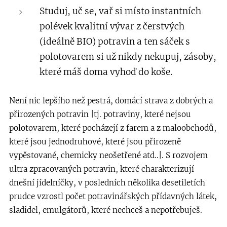
Studuj, uč se,
vař si místo instantních
polévek kvalitní vývar z čerstvých
(ideálně BIO) potravin a ten sáček s
polotovarem si už nikdy nekupuj, zásoby,
které máš doma vyhoď do koše.
Není nic lepšího než pestrá, domácí strava z dobrých a
přirozených potravin |tj. potraviny, které nejsou
polotovarem, které pocházejí z farem a z maloobchodů,
které jsou jednodruhové, které jsou přirozeně
vypěstované, chemicky neošetřené atd..|. S rozvojem
ultra zpracovaných potravin, které charakterizují
dnešní jídelníčky, v posledních několika desetiletích
prudce vzrostl počet potravinářských přídavných látek,
sladidel, emulgátorů, které nechceš a nepotřebuješ.