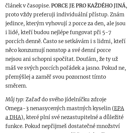
článek v časopise.
PORCE JE PRO KAŽDÉHO JINÁ
,
proto vždy preferuji individuální přístup. Znám
jedince, kterým vyhovují 2 porce za den, ale jsou
i lidé, kteří budou nejlépe fungovat při 5-7
porcích denně. Často se setkávám i s lidmi, kteří
něco konzumují nonstop a své denní porce
nejsou ani schopni spočítat. Doufám, že ty už
máš ve svých porcích pořádek a jasno. Pokud ne,
přemýšlej a zaměř svou pozornost tímto
směrem.
Můj typ:
Zařaď do svého jídelníčku zdroje
Omega-3 nenasycených mastných kyselin (
EPA
a DHA
), které plní své nezastupitelné a důležité
funkce.
Pokud nepřijmeš dostatečné množství