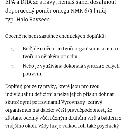
EPA a DHA ze stravy, nemáš šanci dosáhnout
doporučený poměr omega NMK 6/3 | můj
typ:
Halo Ravseen
|
Obecně nejsem zastánce chemických doplňků:
Buď jde o něco, co tvoří organismus a ten to
tvoří na nějakém principu.
Nebo je využívána dokonalá syntéza z celých
potravin.
Doplňuj pouze ty prvky, které jsou pro tvou
individualitu deficitní a nelze jejich přísun dohnat
skutečnými potravinami!
Vyrovnaný, zdravý
organismus má daleko větší pravděpodobnost, že
zůstane odolný vůči různým druhům virů a bakterií z
vnějšího okolí. Vždy hraje velkou roli také psychický