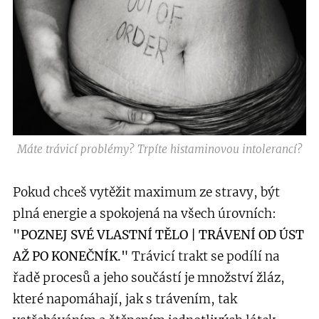
Máte trávicí problémy? Trpíte histaminovou intolerancí?
Pokud chceš vytěžit maximum ze stravy, být
plná energie a spokojená na všech úrovních:
"POZNEJ SVÉ VLASTNÍ TĚLO | TRÁVENÍ OD ÚST
AŽ PO KONEČNÍK."
Trávicí trakt se podílí na
řadě procesů a jeho součástí je množství žláz,
které napomáhají, jak s trávením, tak