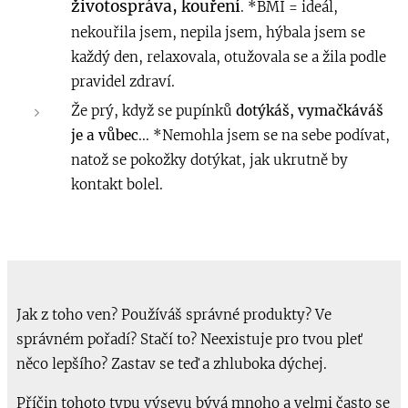
životospráva, kouření
. *BMI = ideál,
nekouřila jsem, nepila jsem, hýbala jsem se
každý den, relaxovala, otužovala se a žila podle
pravidel zdraví. ⠀
Že prý, když se pupínků
dotýkáš, vymačkáváš
je a vůbec
... *Nemohla jsem se na sebe podívat,
natož se pokožky dotýkat, jak ukrutně by
kontakt bolel.
Jak z toho ven? Používáš správné produkty? Ve
správném pořadí? Stačí to? Neexistuje pro tvou pleť
něco lepšího? Zastav se teď a zhluboka dýchej.
Příčin tohoto typu výsevu bývá mnoho a velmi často se