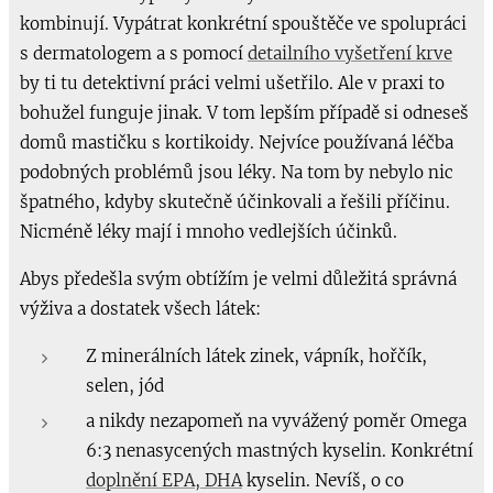
kombinují. Vypátrat konkrétní spouštěče ve spolupráci
s dermatologem a s pomocí
detailního vyšetření krve
by ti tu detektivní práci velmi ušetřilo. Ale v praxi to
bohužel funguje jinak. V tom lepším případě si odneseš
domů mastičku s kortikoidy. Nejvíce používaná léčba
podobných problémů jsou léky. Na tom by nebylo nic
špatného, kdyby skutečně účinkovali a řešili příčinu.
Nicméně léky mají i mnoho vedlejších účinků.
Abys předešla svým obtížím je velmi důležitá správná
výživa a dostatek všech látek:
Z minerálních látek zinek, vápník, hořčík,
selen, jód
a nikdy nezapomeň na vyvážený poměr Omega
6:3 nenasycených mastných kyselin. Konkrétní
doplnění EPA, DHA
kyselin. Nevíš, o co