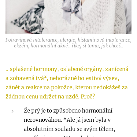
Potravinová intolerance, alergie, histaminová intolerance,
ekzém, hormonální akné... říkej si tomu, jak chceš...
.. splašené hormony, oslabené orgány, zanícená
a zohavená tvář, nehorázně bolestivý výsev,
zánět a reakce na pokožce, kterou nedokážeš za
žádnou cenu udržet na uzdě. Proč?
Že prý je to způsobeno
hormonální
nerovnováhou
. *Ale já jsem byla v
absolutním souladu se svým tělem,