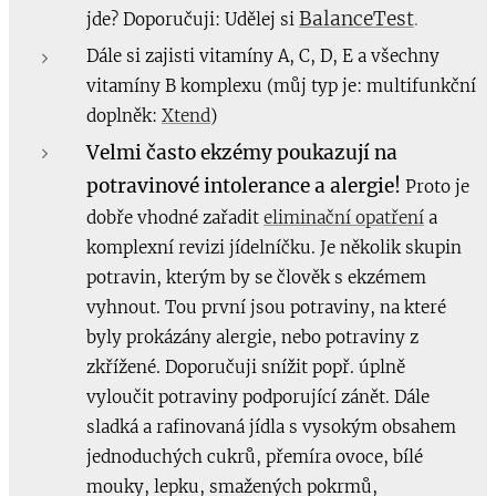
BalanceTest
jde? Doporučuji: Udělej si
.
Dále si zajisti vitamíny A, C, D, E a všechny
vitamíny B komplexu (můj typ je: multifunkční
doplněk:
Xtend
)
Velmi často ekzémy poukazují na
potravinové intolerance a alergie!
Proto je
dobře vhodné zařadit
eliminační opatření
a
komplexní revizi jídelníčku.
Je několik skupin
potravin, kterým by se člověk s ekzémem
vyhnout. Tou první jsou potraviny, na které
byly prokázány alergie, nebo potraviny z
zkřížené. Doporučuji snížit popř. úplně
vyloučit potraviny podporující zánět. Dále
sladká a rafinovaná jídla s vysokým obsahem
jednoduchých cukrů, přemíra ovoce, bílé
mouky, lepku, smažených pokrmů,