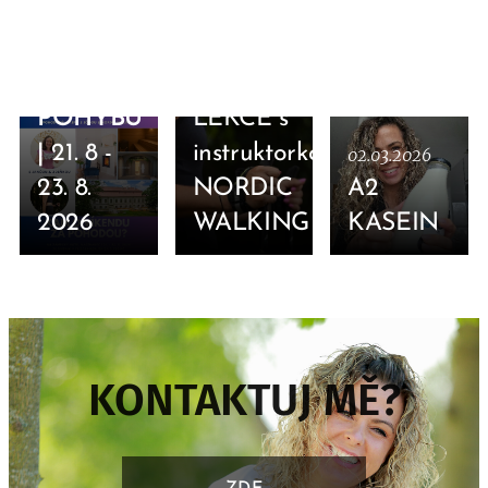
19.03.2026
VÍKEND
09.03.2026
V
INDIVIDUÁLNÍ
POHYBU
LEKCE s
|
21. 8 -
instruktorkou
02.03.2026
23. 8.
NORDIC
A2
2026
WALKING
KASEIN
KONTAKTUJ MĚ?