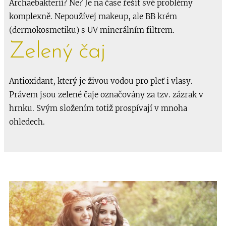
Archaebakterií? Ne? Je na čase řešit své problémy
komplexně. Nepoužívej makeup, ale BB krém
(dermokosmetiku) s UV minerálním filtrem.
Zelený čaj
Antioxidant, který je živou vodou pro pleť i vlasy.
Právem jsou zelené čaje označovány za tzv. zázrak v
hrnku. Svým složením totiž prospívají v mnoha
ohledech.