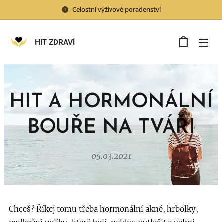
Celostní výživové poradenství
HIT ZDRAVÍ
HIT A HORMONÁLNÍ
BOUŘE NA TVÁŘI
05.03.2021
Chceš? Říkej tomu třeba hormonální akné, hrbolky,