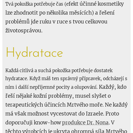
fekt účinné kosmetiky
Tvá pokožka potřebuje čas (e
lze zhodnotit po několika měsících)
a řešení
problémů jde ruku v ruce s tvou celkovou
životosprávou.
Hydratace
Každá citlivá a suchá pokožka potřebuje dostatek
hydratace. Když máš ten správný přípravek, odcházejí s
Každý, kdo
ním i další nepříjemné pocity a olupování.
řeší nějaké kožní problémy, musel slyšet o
terapeutických účincích Mrtvého moře. Ne každý
má však možnost vycestovat do Izraele. Proto
doporučuji know-how
produkce Dr. Nona
. V
těchto výrobcích je ukryta ohromná síla Mrtvého