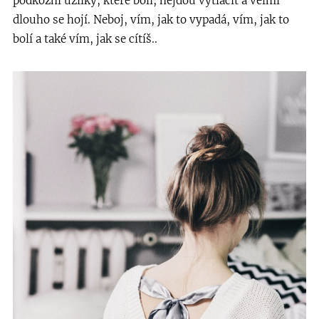
podkožní uzlíky, které bolí, nejdou vytlačit a velmi
dlouho se hojí. Neboj, vím, jak to vypadá, vím, jak to
bolí a také vím, jak se cítíš..