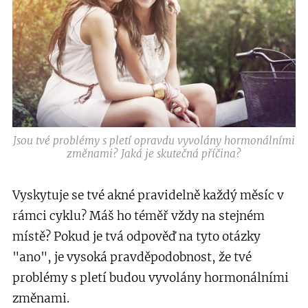
Jsou tvé problémy s pletí opravdu vyvolány hormonálními
změnami? Jaká je skutečná příčina?
Vyskytuje se tvé akné pravidelně každý měsíc v
rámci cyklu? Máš ho téměř vždy na stejném
místě? Pokud je tvá odpověď na tyto otázky
"ano", je vysoká pravděpodobnost, že tvé
problémy s pletí budou vyvolány hormonálními
změnami.