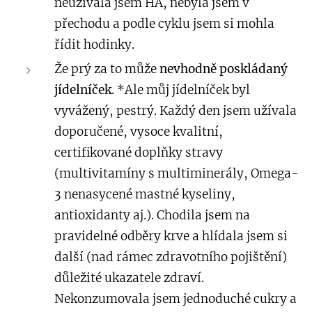
neužívala jsem HA, nebyla jsem v
přechodu a podle cyklu jsem si mohla
řídit hodinky.
Že prý za to může
nevhodně poskládaný
jídelníček
. *Ale můj jídelníček byl
vyvážený, pestrý. Každý den jsem užívala
doporučené, vysoce kvalitní,
certifikované doplňky stravy
(multivitamíny s multiminerály, Omega-
3 nenasycené mastné kyseliny,
antioxidanty aj.). Chodila jsem na
pravidelné odběry krve a hlídala jsem si
další (nad rámec zdravotního pojištění)
důležité ukazatele zdraví.
Nekonzumovala jsem jednoduché cukry a