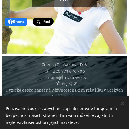
ZDE
Share
Zdeňka Prušáková, DiS.
☏ +420 773 670 306
✉
nona@hitzdravi.cz
🏚 IČ 07774583
Fyzická osoba zapsaná v živnostenském rejstříku v Českých
Budějovicích
CELOSTNÍ PORADENSTVÍ V OBLASTI VÝŽIVY, LONGEVITY A
Používáme cookies, abychom zajistili správné fungování a
ZDRAVÉHO ŽIVOTNÍHO STYLU
bezpečnost našich stránek. Tím vám můžeme zajistit tu
©
HIT ZDRAVÍ
je alternativní cestou ke spokojenosti a
nejlepší zkušenost při jejich návštěvě.
životu v rovnováze