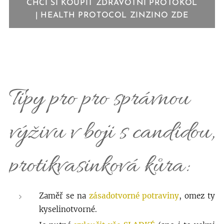
CHCI SI KOUPIT ZDRAVOTNÍ PROTOKOL
| HEALTH PROTOCOL ZINZINO ZDE
Tipy pro pro správnou
výživu v boji s candidou,
protikvasinková kůra:
Zaměř se na
zásadotvorné potraviny
, omez ty
kyselinotvorné.