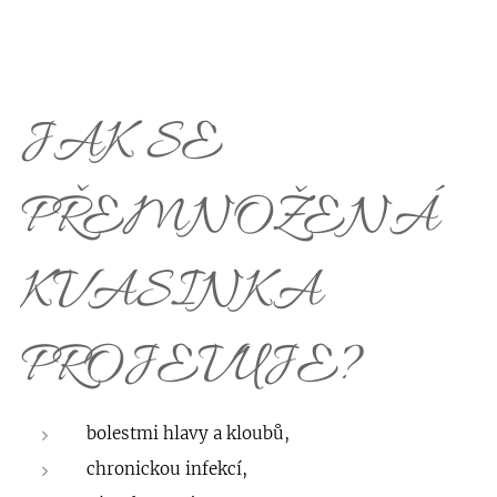
JAK SE
PŘEMNOŽENÁ
KVASINKA
PROJEVUJE?
bolestmi hlavy a kloubů,
chronickou infekcí,