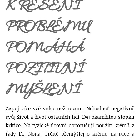
K ŘEŠENÍ
PROBLÉMU
POMÁHÁ
POZITIVNÍ
MYŠLENÍ
Zapoj více své srdce než rozum. Nehodnoť negativně
svůj život a život ostatních lidí. Dej okamžitou stopku
kritice.
Na fyzické úrovni doporučuji použití krémů z
řady Dr. Nona. Určitě přemýšlej o
krému na ruce a