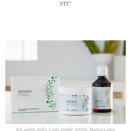
STI"
Jen velmi málo z nás zemře stářím. Nemoci jsou