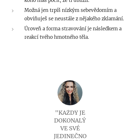
koho máš pocit, že ti ublížil.
Možná jen trpíš nízkým sebevědomím a
obviňuješ se neustále z nějakého zklamání.
Úroveň a forma stravování je následkem a
reakcí tvého hmotného těla.
"KAŽDÝ JE
DOKONALÝ
VE SVÉ
JEDINEČNO