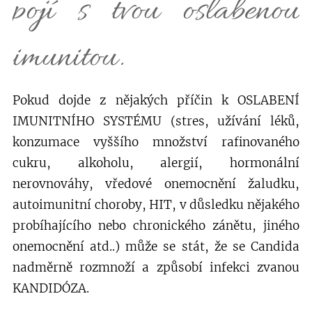
pojí s tvou oslabenou
imunitou.
Pokud dojde z nějakých příčin k OSLABENÍ
IMUNITNÍHO SYSTÉMU (stres, užívání léků,
konzumace vyššího množství rafinovaného
cukru, alkoholu, alergií, hormonální
nerovnováhy, vředové onemocnění žaludku,
autoimunitní choroby, HIT, v důsledku nějakého
probíhajícího nebo chronického zánětu, jiného
onemocnění atd..) může se stát, že se Candida
nadměrně rozmnoží a způsobí infekci zvanou
KANDIDÓZA.