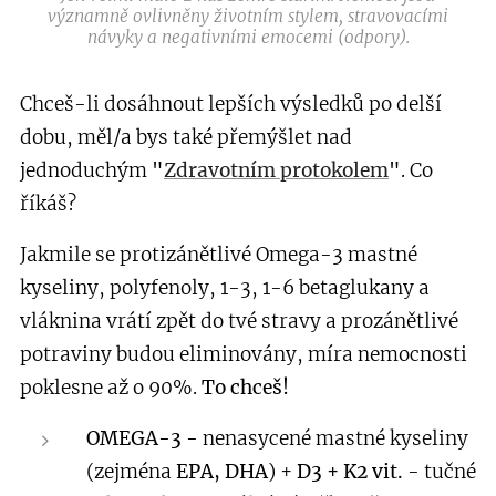
významně ovlivněny životním stylem, stravovacími
návyky a negativními emocemi (odpory).
Chceš-li dosáhnout lepších výsledků po delší
dobu, měl/a bys také přemýšlet nad
jednoduchým
"
Zdravotním protokolem
"
. Co
říkáš?
Jakmile se protizánětlivé Omega-3 mastné
kyseliny, polyfenoly, 1-3, 1-6 betaglukany a
vláknina vrátí zpět do tvé stravy a prozánětlivé
potraviny budou eliminovány, míra nemocnosti
poklesne až o 90%.
To chceš!
OMEGA-3 -
nenasycené mastné kyseliny
(zejména
EPA, DHA
) +
D3 + K2 vit.
- tučné