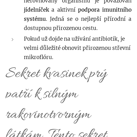
nerovnováhy organismu je považován
jídelníček
a aktivní
podpora imunitního
systému
. Jedná se o nejlepší přírodní a
dostupnou přirozenou cestu.
Pokud už dojde na užívání antibiotik, je
velmi důležité obnovit přirozenou střevní
mikroflóru.
Sekret kvasinek prý
patří k silným
rakovinotvorným
látkám. Tento sekret