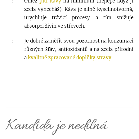
Omez
pití kávy
na minimum (nejlépe když ji
zcela vynecháš). Káva je silně kyselinotvorná,
urychluje trávicí procesy a tím snižuje
absorpci živin ve střevech.
Je dobré zaměřit svou pozornost na konzumaci
různých šťáv, antioxidantů a na zcela přírodní
a
kvalitně zpracované doplňky stravy
.
Kandida je nedílná