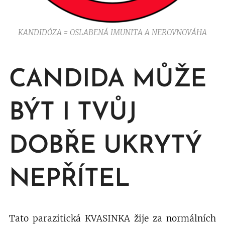
KANDIDÓZA = OSLABENÁ IMUNITA A NEROVNOVÁHA
CANDIDA MŮŽE
BÝT I TVŮJ
DOBŘE UKRYTÝ
NEPŘÍTEL
Tato parazitická KVASINKA žije za normálních