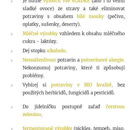
Je nutné
vyloučit vše SLADKÉ
(ano i to velmi
sladké ovoce) ze stravy a také eliminovat
potraviny s obsahem
bílé mouky
(pečivo,
oplatky, sušenky, deserty).
Mléčné výrobky
vzhledem k obsahu mléčného
cukru - laktózy.
Dej stopku
alkoholu
.
Nesnášenlivost
potravin a
potravinové alergie
.
Nekonzumuj potraviny, které ti způsobují
problémy.
Vybírej si
potraviny v BIO kvalitě
,
bez
použitých herbicidů, fungicidů a pesticidů.
Do jídelníčku postupně zařaď
čerstvou
zeleninu
,
fermentované výrobky
(pickles, tempeh, miso,