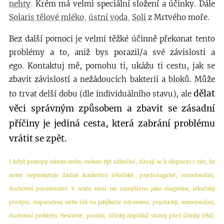
nehty
.
Krém má velmi speciální složení a účinky. Dále
Solaris tělové mléko
,
ústní voda
,
Soli
z Mrtvého moře.
Bez další pomoci je velmi těžké účinně překonat tento
problémy a to, aniž bys porazil/a své závislosti a
ego.
Kontaktuj mě, pomohu ti, ukážu ti cestu, jak se
zbavit závislostí a nežádoucích bakterií a bloků. Může
dělat
to trvat delší dobu (dle individuálního stavu), ale
věci správným způsobem a zbavit se zásadní
příčiny je jediná cesta, která zabrání problému
vrátit se zpět.
I když postupy tohoto webu mohou být užitečné, dávají se k dispozici s tím, že
autor neposkytuje žádné konkrétní lékařské, psychologické, emocionální,
duchovní poradenství. V textu není nic zamýšleno jako diagnóza, lékařský
předpis, doporučení nebo lék na jakýkoliv zdravotní, psychický, emocionální,
duchovní problém. Nestavte, prosím, účinky doplňků stravy před účinky léků.