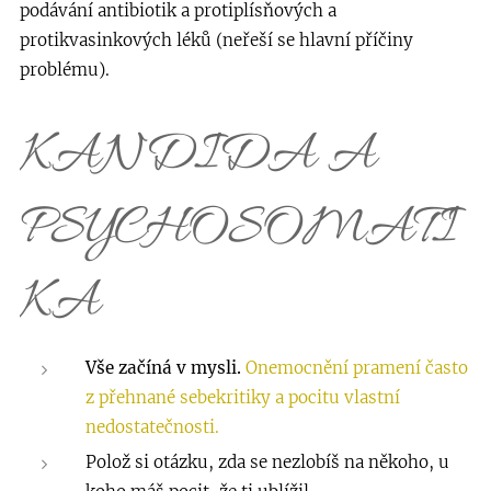
podávání antibiotik a protiplísňových a
protikvasinkových léků (neřeší se hlavní příčiny
problému).
KANDIDA A
PSYCHOSOMATI
KA
Vše začíná v mysli.
Onemocnění pramení často
z přehnané sebekritiky a pocitu vlastní
nedostatečnosti.
Polož si otázku, zda se nezlobíš na někoho, u