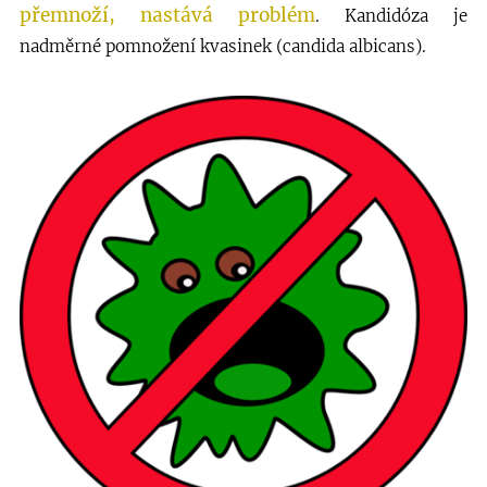
přemnoží, nastává problém
. Kandidóza je
nadměrné pomnožení kvasinek (candida albicans).