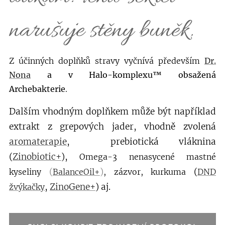
narušuje stěny buněk.
Z účinných doplňků stravy vyčnívá především
Dr.
Nona
a v Halo-komplexu™ obsažená
Archebakterie
.
Dalším vhodným doplňkem může být například
extrakt z grepových jader, vhodně zvolená
aromaterapie
, prebiotická vláknina
(
Zinobiotic+
),
O
mega-3 nenasycené mastné
(
)
(
kyseliny
BalanceOil+
, zázvor, kurkuma
DND
,
ZinoGene+
) aj.
žvýkačky