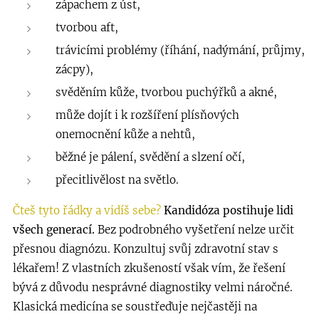
zápachem z úst,
tvorbou aft,
trávicími problémy (říhání, nadýmání, průjmy,
zácpy),
svěděním kůže, tvorbou puchýřků a akné,
může dojít i k rozšíření plísňových
onemocnění kůže a nehtů,
běžné je pálení, svědění a slzení očí,
přecitlivělost na světlo.
Čteš tyto řádky a vidíš sebe?
Kandidóza postihuje lidi
všech generací.
Bez podrobného vyšetření nelze určit
přesnou diagnózu. Konzultuj svůj zdravotní stav s
lékařem! Z vlastních zkušeností však vím, že řešení
bývá z důvodu nesprávné diagnostiky velmi náročné.
Klasická medicína se soustřeďuje nejčastěji na