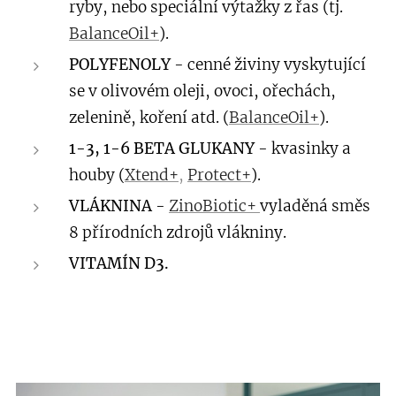
ryby, nebo speciální výtažky z řas (tj.
BalanceOil+
).
POLYFENOLY
- cenné živiny vyskytující
se v olivovém oleji, ovoci, ořechách,
zelenině, koření atd. (
BalanceOil+
).
1-3, 1-6 BETA GLUKANY
- kvasinky a
houby (
Xtend+
,
Protect+
).
VLÁKNINA
-
ZinoBiotic+
vyladěná směs
8 přírodních zdrojů vlákniny.
VITAMÍN D3.