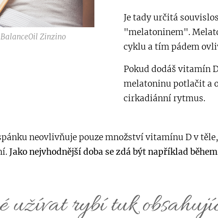
Je tady určitá souvis
"melatoninem". Melaton
| BalanceOil Zinzino
cyklu a tím pádem ovli
Pokud dodáš vitamín D
melatoninu potlačit a o
cirkadiánní rytmus.
 spánku neovlivňuje pouze množství vitamínu D v těle
ní.
Jako nejvhodnější doba se zdá být například během
 užívat rybí tuk obsahují