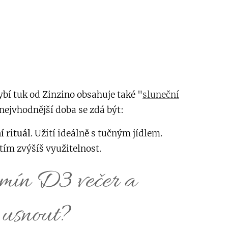
ybí tuk od Zinzino obsahuje také "
sluneční
 nejvhodnější doba se zdá být:
í rituál
. Užití ideálně s tučným jídlem.
ím zvýšíš využitelnost.
amín D3 večer a
i usnout?