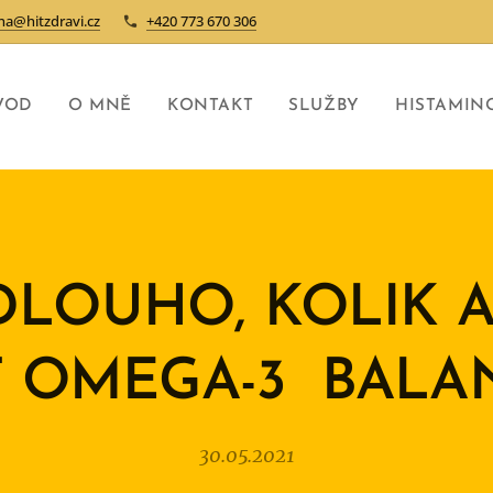
na@hitzdravi.cz
+420 773 670 306
VOD
O MNĚ
KONTAKT
SLUŽBY
HISTAMIN
DLOUHO, KOLIK 
T OMEGA-3 BALA
30.05.2021