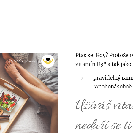
Ptáš se:
Kdy?
Protože r
vitamín D3
" a tak jako
pravidelný rann
Mnohonásobně t
Užíváš vit
nedaří se t