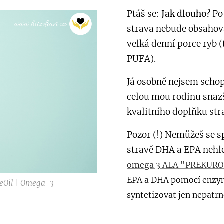
Ptáš se:
Jak dlouho?
Po 
strava nebude obsahov
velká denní porce ryb
PUFA).
Já osobně nejsem schop
celou mou rodinu snazší
kvalitního doplňku str
Pozor (!) Nemůžeš se sp
stravě DHA a EPA nehle
omega 3 ALA "PREKUR
EPA a DHA pomocí enzymů
ceOil | Omega-3
syntetizovat jen nepatr