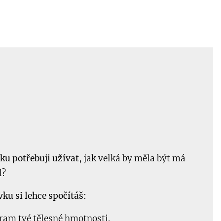
uku potřebuji užívat
, jak velká by měla být má
l?
u si lehce spočítáš:
gram tvé tělesné hmotnosti.