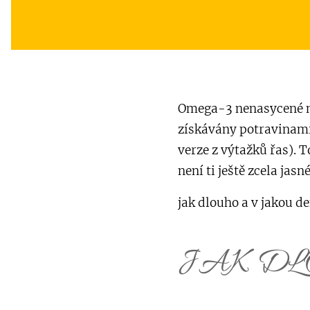
Omega-3 nenasycené ma
získávány potravinami
verze z výtažků řas). T
není ti ještě zcela jasné
jak dlouho a v jakou d
JAK DL