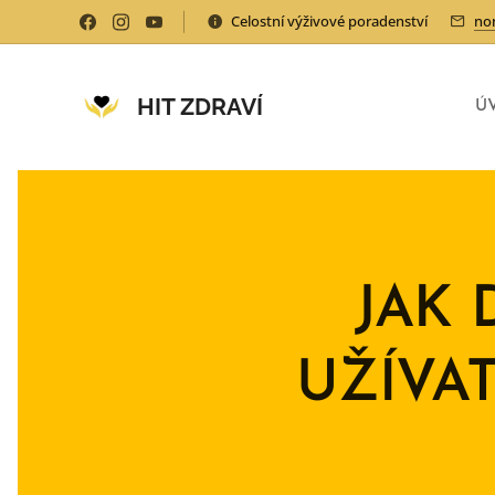
Celostní výživové poradenství
no
HIT ZDRAVÍ
Ú
JAK 
UŽÍVA