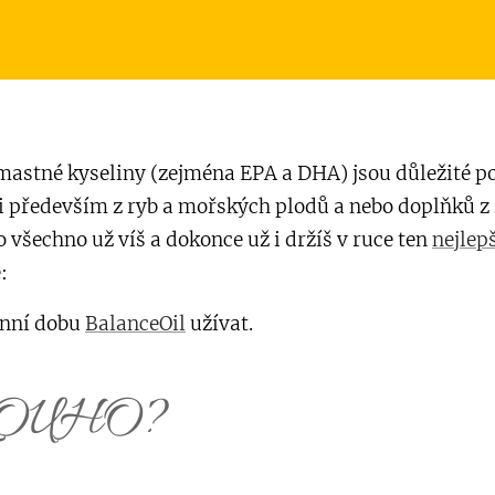
stné kyseliny (zejména EPA a DHA) jsou důležité po 
 především z ryb a mořských plodů a nebo doplňků z
o všechno už víš a dokonce už i držíš v ruce ten
nejlep
:
enní dobu
BalanceOil
užívat.
OUHO?