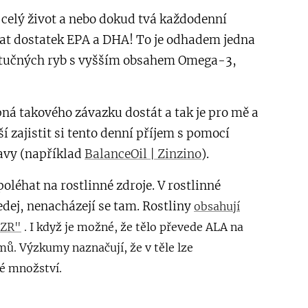
celý život a nebo dokud tvá každodenní
at dostatek EPA a DHA! To je odhadem jedna
 (tučných ryb s vyšším obsahem Omega-3,
ná takového závazku dostát a tak je pro mě a
 zajistit si tento denní příjem s pomocí
avy (například
BalanceOil | Zinzino
).
oléhat na rostlinné zdroje. V rostlinné
dej, nenacházejí se tam. Rostliny
obsahují
OZR"
. I když je možné, že tělo převede ALA na
. Výzkumy naznačují, že v těle lze
né množství.