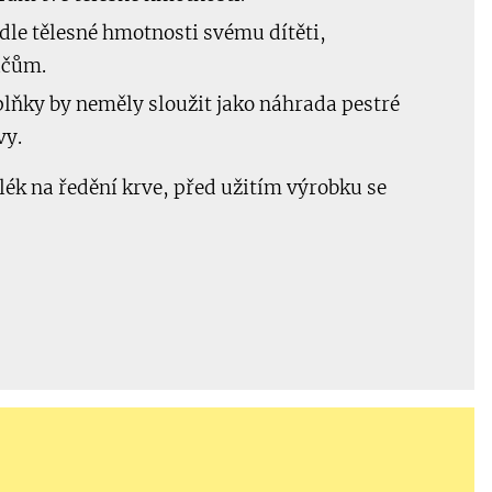
le tělesné hmotnosti svému dítěti,
ičům.
lňky by neměly sloužit jako náhrada pestré
vy.
lék na ředění krve, před užitím výrobku se