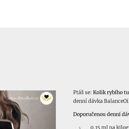
Ptáš se:
Kolik rybího t
denní dávka BalanceOi
Doporučenou denní dávk
0,15 ml na kilo