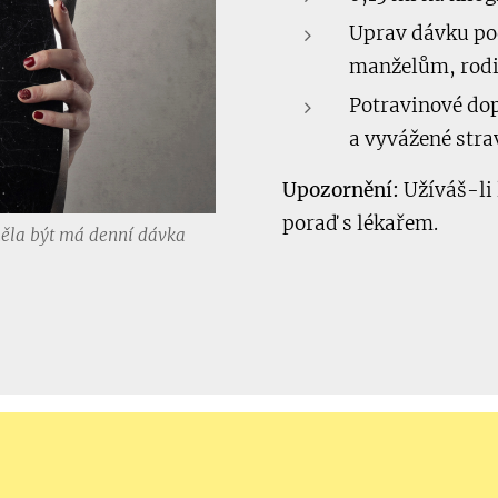
Uprav dávku pod
manželům, rod
Potravinové dop
a vyvážené stra
Upozornění:
Užíváš-li 
poraď s lékařem.
 měla být má denní dávka