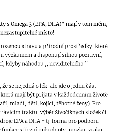
kty s Omega 3 (EPA, DHA)" mají v tom mém,
m nezastupitelné místo!
řirozenou stravu a přírodní prostředky, které
m výzkumem a disponují silnou pozitivní,
í, kdyby náhodou ,, neviditelného ′′
 že se nejedná o lék, ale jde o jednu část
která mají být přijata v každodenním životě
aří, mladí, děti, kojící, těhotné ženy). Pro
 trávicím traktu, výběr živočišných složek či
droje EPA a DHA = tj. forma pro podporu
 funkce střevní mikrobioty, mozku, zraku,