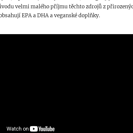
ůvodu velmi malého příjmu těchto zdrojů z přirozenýc
 obsahují EPA a DHA a veganské doplňky.