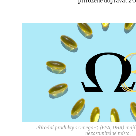
přirozeně dopřávat z
Přírodní produkty s Omega-3 (EPA, DHA) mají 
nezastupitelné místo..