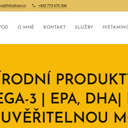
na@hitzdravi.cz
+420 773 670 306
VOD
O MNĚ
KONTAKT
SLUŽBY
HISTAMIN
ÍRODNÍ PRODUKT
GA-3 | EPA, DHA| 
UVĚŘITELNOU 