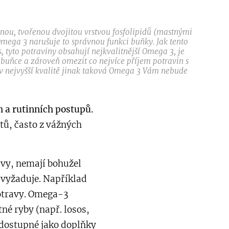
ou, tvořenou dvojitou vrstvou fosfolipidů (mastnými
ega 3 narušuje to správnou funkci buňky. Jak tento
 tyto potraviny obsahují nejkvalitnější Omega 3, je
k buňce a zároveň omezit co nejvíce příjem potravin s
 v nejvyšší kvalitě jinak taková Omega 3 Vám nebude
h a rutinních postupů.
tů, často z vážných
avy, nemají bohužel
 vyžaduje. Například
potravy. Omega-3
né ryby (např. losos,
é dostupné jako doplňky