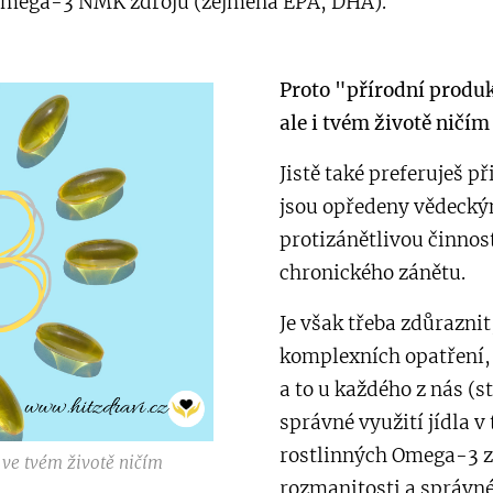
 Omega-3 NMK zdrojů (zejména EPA, DHA).
Proto "přírodní produ
ale i tvém životě ničí
Jistě také preferuješ p
jsou opředeny vědecký
protizánětlivou činnost
chronického zánětu.
Je však třeba zdůraznit,
komplexních opatření, 
a to u každého z nás (st
správné využití jídla v
rostlinných Omega-3 z
ve tvém životě ničím
rozmanitosti a správné