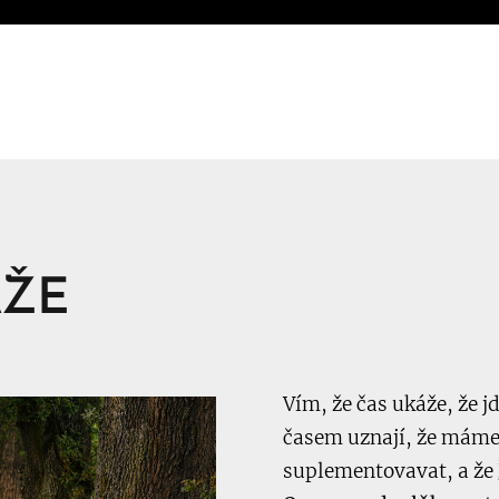
ÁŽE
Vím, že čas ukáže, že j
časem uznají, že máme 
suplementovavat, a že