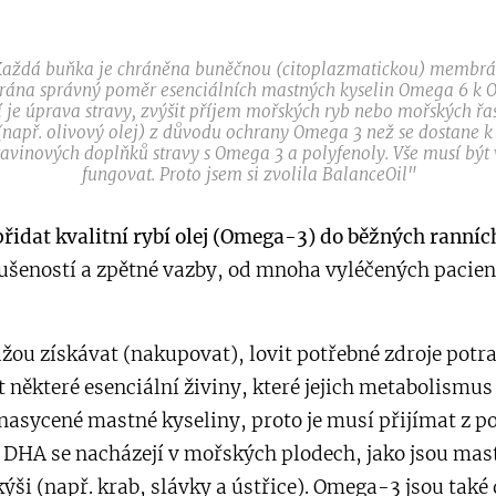
. Každá buňka je chráněna buněčnou (citoplazmatickou) membrán
na správný poměr esenciálních mastných kyselin Omega 6 k Om
je úprava stravy, zvýšit příjem mořských ryb nebo mořských řas,
y (např. olivový olej) z důvodu ochrany Omega 3 než se dostane 
ravinových doplňků stravy s Omega 3 a polyfenoly. Vše musí být
fungovat. Proto jsem si zvolila BalanceOil"
přidat kvalitní rybí olej (Omega-3) do běžných ranníc
kušeností a zpětné vazby, od mnoha vyléčených pacien
kážou získávat (nakupovat), lovit potřebné zdroje potr
 některé esenciální živiny, které jejich metabolismus
nasycené mastné kyseliny, proto je musí přijímat z 
DHA se nacházejí v mořských plodech, jako jsou mast
ýši (např. krab, slávky a ústřice). Omega-3 jsou tak