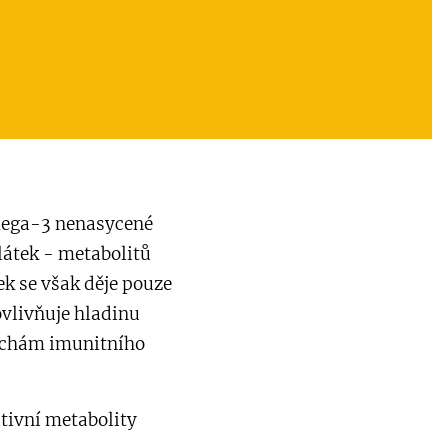
mega-3 nenasycené
látek - metabolitů
ek se však děje pouze
vlivňuje hladinu
ruchám imunitního
itivní metabolity