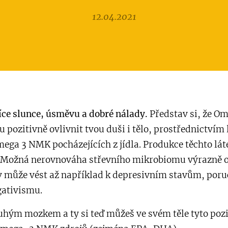
12.04.2021
íce slunce, úsměvu a dobré nálady.
Představ si, že O
pozitivně ovlivnit tvou duši i tělo, prostřednictvím 
mega 3 NMK pocházejících z jídla. Produkce těchto lát
 Možná nerovnováha střevního mikrobiomu výrazně o
av může vést až například k depresivním stavům, po
gativismu.
druhým mozkem a ty si teď můžeš ve svém těle tyto poz