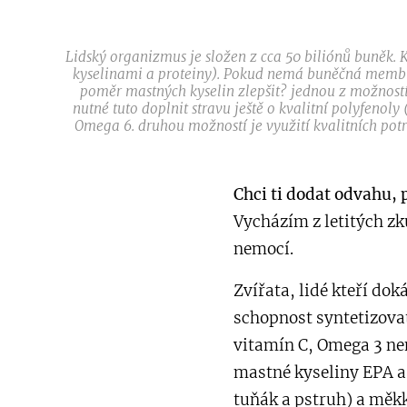
Lidský organizmus je složen z cca 50 biliónů buněk
kyselinami a proteiny). Pokud nemá buněčná membrá
poměr mastných kyselin zlepšit? jednou z možností 
nutné tuto doplnit stravu ještě o kvalitní polyfenol
Omega 6. druhou možností je využití kvalitních pot
Chci ti dodat odvahu, 
Vycházím z letitých z
nemocí.
Zvířata, lidé kteří do
schopnost syntetizovat
vitamín C, Omega 3 ne
mastné kyseliny EPA a 
tuňák a pstruh) a měkk