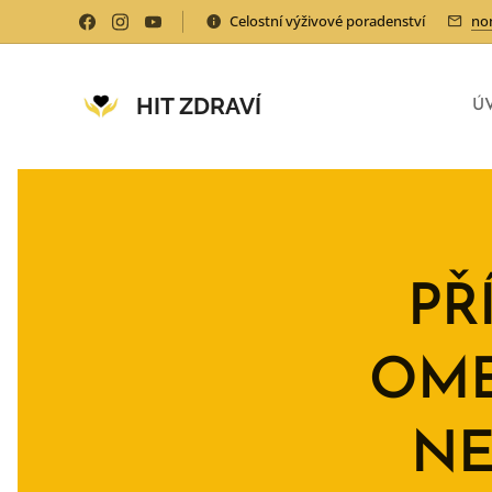
Celostní výživové poradenství
no
HIT ZDRAVÍ
Ú
PŘ
OME
NE