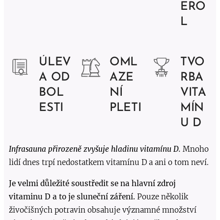
ERO
L
ÚLEV
OML
TVO
A OD
AZE
RBA
BOL
NÍ
VITA
ESTI
PLETI
MÍN
U D
Infrasauna přirozeně zvyšuje hladinu vitamínu D.
Mnoho
lidí dnes trpí nedostatkem vitamínu D a ani o tom neví.
Je velmi důležité soustředit se na hlavní zdroj
vitaminu D a to je sluneční záření.
Pouze několik
živočišných potravin obsahuje významné množství