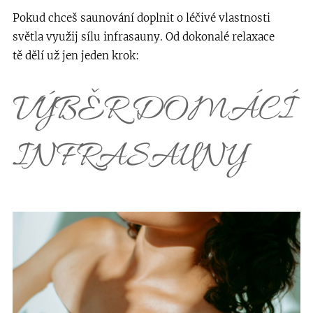
Pokud chceš saunování doplnit o léčivé vlastnosti
světla využij sílu infrasauny.
Od dokonalé relaxace
tě dělí už jen jeden krok:
VÝBĚR DOMÁCÍ
INFRASAUNY