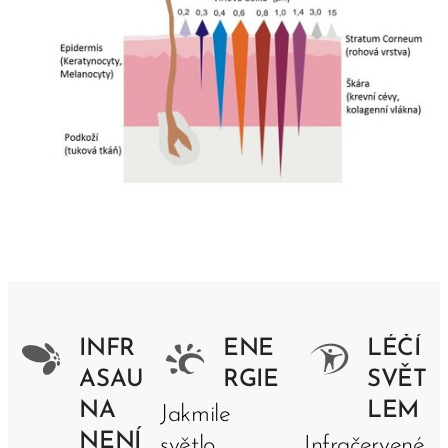
INFR
ENE
LÉČÍ
ASAU
RGIE
SVĚT
NA
LEM
Jakmile
NENÍ
světlo
Infračervené