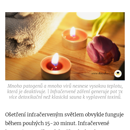
Mnoho patogenů a mnoho virů nesnese vysokou teplotu,
která je deaktivuje. | Infračervené záření generuje pot 7x
více detoxikační než klasická sauna k vyplavení toxinů.
Ošetření infračerveným světlem obvykle funguje
během pouhých 15-20 minut. Infračervené