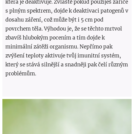
která je deaktivuje. Zvláště pokud použiješ zářiče
s plným spektrem, dojde k deaktivaci patogenů v
dosahu záření, což může být i 5 cm pod
povrchem těla. Výhodou je, že se těchto mrtvol
zbavíš hlubokým pocením a tím dojde k
minimální zátěži organismu. Nepřímo pak
zvýšení teploty aktivuje tvůj imunitní systém,
který se stává silnější a snadněji pak čelí různým
problémům.