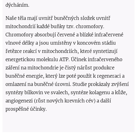
dýcháním.
Naše těla mají uvnitř buněčných složek uvnitř
mitochondrií každé buňky tzv. chromofory.
Chromofory absorbují červené a blízké infračervené
vlnové délky a jsou umístěny v koncovém stádiu
řetězce reakcí v mitochondriích, které syntetizují
energetickou molekulu ATP. Účinek infračerveného
záření na mitochondrie je čistý nárůst produkce
buněčné energie, který lze poté použít k regeneraci a
omlazení na buněčné úrovni. Studie prokázaly zvýšení
syntézy bílkovin ve svalech, syntéze kolagenu a kůže,
angiogenezi (růst nových krevních cév) a další
prospěšné účinky.