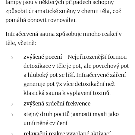
lampy jsou v některých případech schopny
způsobit dramatické změny v chemii těla, což
pomáhá obnovit rovnováhu.
Infračervená sauna způsobuje mnoho reakcí v
těle, včetně:
zvýšené pocení
-
Nejpřirozenější formou
detoxikace v těle je pot, ale povrchový pot
a hluboký pot se liší. Infračervené záření
generuje pot 7x více detoxikační než
klasická sauna k vyplavení toxinů.
zvýšená srdeční frekvence
stejný druh pocitů
jasnosti mysli
jako
umírněné cvičení
relaxační reakce
vyvolané aktivací