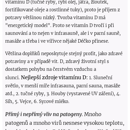
vitaminu D (tučné ryby, rybí olej, játra, žloutek,
fortifikované oleje a rostlinné tuky), proto je příjem z
potravy většinou nízký. Tvorba vitamínu D má
"energetický model". Proto se vitamín D tvoří i při
saunování a to nejen v infrasauně, ale i v parní sauně,
masáže a třeba i ve vířivce nějaké Déčko přinese.
Většina doplňků neposkytuje stejný profit, jako zdravé
potraviny a v případě vit. D, zdravý životní styl s
dostatkem pohybu na čerstvém vzduchu a
Nejlepší zdroje vitamínu D:
slunci.
1. Sluneční
světlo, v menší míře infrasauna, parní sauna, masáže
atd., 2. tučné ryby, 3. Houby (vystavené UV záření), 4.
Síh, 5. Vejce, 6. Syrové mléko.
Přímý i nepřímý vliv na patogeny.
Mnoho
patogenů a mnoho virů nesnese vysokou teplotu,