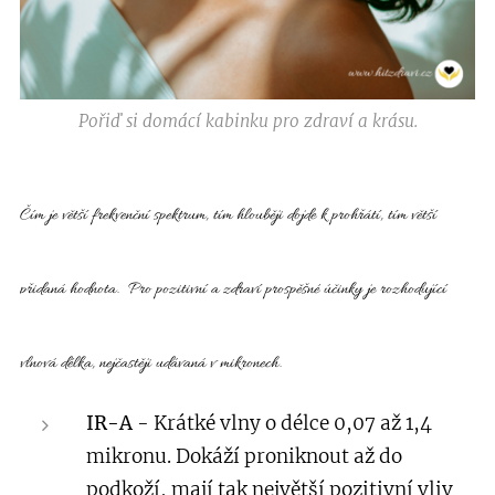
Pořiď si domácí kabinku pro zdraví a krásu.
Čím je větší frekvenční spektrum, tím hlouběji dojde k prohřátí, tím větší
přidaná hodnota.
Pro pozitivní a zdraví prospěšné účinky je rozhodující
vlnová délka, nejčastěji udávaná v mikronech.
IR-A
- Krátké vlny o délce 0,07 až 1,4
mikronu. Dokáží proniknout až do
podkoží, mají tak největší pozitivní vliv