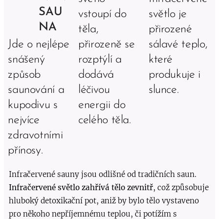
SAU
vstoupí do
světlo je
NA
těla,
přirozené
Jde o nejlépe
přirozeně se
sálavé teplo,
snášený
rozptýlí a
které
způsob
dodává
produkuje i
saunování a
léčivou
slunce.
kupodivu s
energii do
nejvíce
celého těla.
zdravotními
přínosy.
Infračervené sauny jsou odlišné od tradičních saun.
Infračervené světlo zahřívá tělo zevnitř
, což způsobuje
hluboký detoxikační pot, aniž by bylo tělo vystaveno
pro někoho nepříjemnému teplou, či potížím s